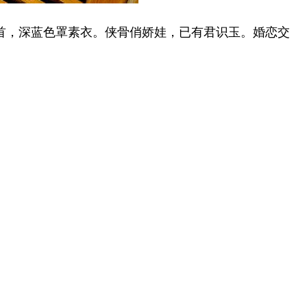
不皓首，深蓝色罩素衣。侠骨俏娇娃，已有君识玉。婚恋交