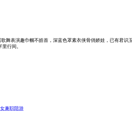
表演趣巾帼不皓首，深蓝色罩素衣侠骨俏娇娃，已有君识玉
字里行间。
美女兼职陪游