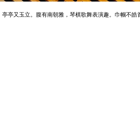
佳人样，亭亭又玉立。腹有南朝雅，琴棋歌舞表演趣。巾帼