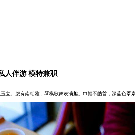
连私人伴游 模特兼职
亭亭又玉立。腹有南朝雅，琴棋歌舞表演趣。巾帼不皓首，深蓝色罩素