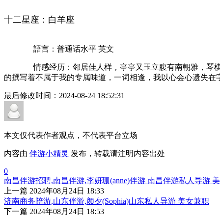
十二星座：白羊座
語言：普通话水平 英文
情感经历：邻居佳人样，亭亭又玉立腹有南朝雅，琴棋歌舞
的撰写着不属于我的专属味道，一词相逢，我以心会心遗失在
最后修改时间：
2024-08-24 18:52:31
本文仅代表作者观点，不代表平台立场
内容由
伴游小精灵
发布，转载请注明内容出处
0
南昌伴游招聘,南昌伴游,李妍珊(anne)伴游 南昌伴游私人导游 
上一篇
2024年08月24日 18:33
济南商务陪游,山东伴游,颜夕(Sophia)山东私人导游 美女兼职
下一篇
2024年08月24日 18:53