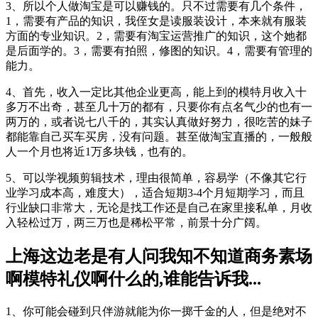
3、所以个人做淘宝是可以赚钱的。只不过需要有几个条件，
1，需要有产品的知识，我侄女是读服装设计，本来就有服装
方面的专业知识。2，需要有淘宝运营推广的知识，这个她都
是后面学的。3，需要有拍照，修图的知识。4，需要有管理的
能力。
4、首先，收入一定比其他企业更高，能上到的模特月收入十
多万不出奇，甚至几十万的都有，只要你有点名气少的也有一
两万的，或者说七八千的，其实认真做好努力，很吃苦的妹子
都能靠自己买车买房，没有问题。甚至做淘宝直播的，一般般
人一个月也将近1万多块钱，也有的。
5、可以学视频剪辑技术，理由很简单，容易学（不像其它行
业学习成本高，难度大），适合短期3-4个月短期学习，而且
行业缺口非常大，无论是找工作还是自己在家里接私单，月收
入轻松过万，两三万也是稀松平常，前景十分广阔。
上海这边老是有人问我知不知道商务素场
啊模特礼仪啊什么的,谁能告诉我...
1、你可能会碰到只伴游就能为你一掷千金的人，但是绝对不