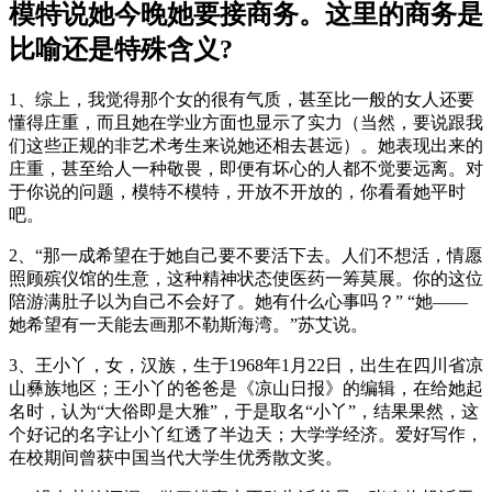
模特说她今晚她要接商务。这里的商务是
比喻还是特殊含义?
1、综上，我觉得那个女的很有气质，甚至比一般的女人还要
懂得庄重，而且她在学业方面也显示了实力（当然，要说跟我
们这些正规的非艺术考生来说她还相去甚远）。她表现出来的
庄重，甚至给人一种敬畏，即便有坏心的人都不觉要远离。对
于你说的问题，模特不模特，开放不开放的，你看看她平时
吧。
2、“那一成希望在于她自己要不要活下去。人们不想活，情愿
照顾殡仪馆的生意，这种精神状态使医药一筹莫展。你的这位
陪游满肚子以为自己不会好了。她有什么心事吗？” “她——
她希望有一天能去画那不勒斯海湾。”苏艾说。
3、王小丫，女，汉族，生于1968年1月22日，出生在四川省凉
山彝族地区；王小丫的爸爸是《凉山日报》的编辑，在给她起
名时，认为“大俗即是大雅”，于是取名“小丫”，结果果然，这
个好记的名字让小丫红透了半边天；大学学经济。爱好写作，
在校期间曾获中国当代大学生优秀散文奖。