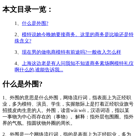
本文目录一览：
1、
什么是外围?
2、
模特说她今晚她要接商务。这里的商务是比喻还是特
殊含义?
3、
现在男的做电商模特有前途吗?一般收入怎么样
4、
上海这边老是有人问我知不知道商务素场啊模特礼仪
啊什么的,谁能告诉我...
什么是外围?
1、外围的意思是什么外围，网络流行词，指表面上为正经职
业，多为模特、演员、学生，实握散际上是打着正经职业旗号
招揽皮肉生意的人。外围，读音wài wéi，汉语词语，指以某
一事物为中心而存在的（事物）。解释：指外层包围圈。指外
界的气氛。指圆状物外圈的周长。
2、外围是一个网络流行词，指的是表面上为正经职业，多为