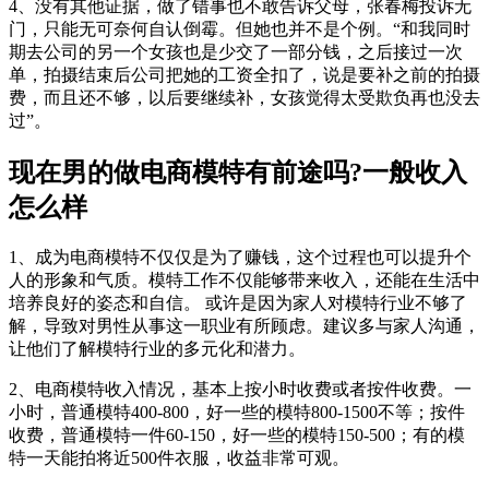
4、没有其他证据，做了错事也不敢告诉父母，张春梅投诉无
门，只能无可奈何自认倒霉。但她也并不是个例。“和我同时
期去公司的另一个女孩也是少交了一部分钱，之后接过一次
单，拍摄结束后公司把她的工资全扣了，说是要补之前的拍摄
费，而且还不够，以后要继续补，女孩觉得太受欺负再也没去
过”。
现在男的做电商模特有前途吗?一般收入
怎么样
1、成为电商模特不仅仅是为了赚钱，这个过程也可以提升个
人的形象和气质。模特工作不仅能够带来收入，还能在生活中
培养良好的姿态和自信。 或许是因为家人对模特行业不够了
解，导致对男性从事这一职业有所顾虑。建议多与家人沟通，
让他们了解模特行业的多元化和潜力。
2、电商模特收入情况，基本上按小时收费或者按件收费。一
小时，普通模特400-800，好一些的模特800-1500不等；按件
收费，普通模特一件60-150，好一些的模特150-500；有的模
特一天能拍将近500件衣服，收益非常可观。