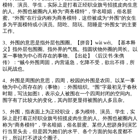
模特、演员、学生，实际上是打着正经职业旗号招揽皮肉生意
的人。外围也被圈内人称为“商务模特”，学名暗娼，俗名脏
蜜。“外围”在行业内称为商务模特，这些被成为“外围”的女生
多为平面模特或小演员。陪吃、陪玩、陪睡是“外围女”的主要
工作。
3、外围的意思是指外层包围圈。【拼音】wài wéi。【基本释
义】指外层包围圈。指外界的气氛。指圆状物外圈的周长。以
某一事物为中心而存在的事物。【出处】《后汉书·朱儁
传》：“贼今外围周固，内营逼急，乞降不受，欲出不得，所
以死战也。
4、外围是周围的意思，四周，校园的外围是农田。以某一事
物为中心而存在的（事物）：外围组织。“围”字最初见于春秋
时期，写法如图1，表示众人被围在一个四周封闭的空间内。
围字有了比较大的变化，其内部更显得被围的人多且杂。
5、外围，指表面上为正经职业，多为模特、演员、学生，实
际上是打着正经职业旗号招揽皮肉生意的人。外围也被圈内人
称为“商务模特”，学名暗娼，俗名脏蜜。某些人想跻身到演艺
行当里头去，但是因为她们的水平、各个方面的知名度都不
行，所以打不进这个圈子。