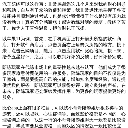
汽车陪练可以这样写：非常感谢您这几个月来对我的耐心指导
和帮助，自从有了您的敦促和鞭策，我非常迅速地掌握了各项
技能并且顺利通过考试，也是您让我懂得了什么是没有压力就
没有动力！真的万分感谢您！感谢教练对我的栽培，教练辛苦
了。你为人正直性温良，拒放财礼正气扬。
以苹果11为例。首先，在手机桌面上打开箭头所指的软件商
店。打开软件商店后，点击页面右上角箭头所指的地方。接下
来，点击已购项目。随后，点击应用软件比心陪练。接下来，
给予五星好评。之后，可以收到好评的反馈，好评评价完成。
陪练玩家在代练市场上的重要性越来越被认可，他们成为了很
多玩家愿意付费使用的一种服务。陪练玩家的目的不仅仅是为
了赚钱，而是要提高自己的技能，增加知名度和经验。通过提
供优质的服务，陪练玩家可以获得好评，建立良好的声誉。在
未来，陪练玩家还会继续发挥作用，为更多的玩家提供更好的
服务。
比心app上面有很多栏目，可以找小哥哥陪游姐玩很多类型的
游戏，还可以唱歌、心理咨询等。而这些价格都是不同的。心
理咨询之类的，找这一行的小哥哥陪游姐聊天一般都是比较贵
一点，毕竟需要从业资格。而游戏区的情况就一般比较便宜