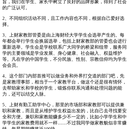
旨，我们在学生、家长中树立了良好的品牌形象，得到了社会
的广泛认可。
2、不同组织活动不同，且工作内容也不同，根据自己爱好选
择。
3、上财家教部管委是由上海财经大学学生会选举产生的。每
年都会举行学生会换届选举，包括上财家教部的管委也会进行
重新选举。学生会是学校联系广大同学的桥梁和纽带，服务同
学的主要领域是学业发展、身心健康、社会融入、权益维护
等。凡在学的中国学生，不分民族、性别、宗教信仰均为学生
会会员。
4、这个部门内部首推可以做业务和外界打交道的部门吧，先
是家教理事部，相当于一个家教平台，做这个还是很有情怀，
去帮助家长和学校的学生，锻炼你联系沟通和处理问题的能
力，还可以结交人脉。
5、上财有勤工助学中心，那里的市场部和家教部可以提供兼
职和家教，而且是从维护学生权益出发的，比自己去寻找要安
全和方便。兼职和家教能赚多少不一定的，比如小学学生和中
学学生的家教费用就不一样……不过我同学做家教貌似非常赚
钱，每星期能赚将近100块。