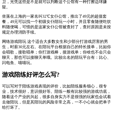
卫，光凭这些是不是就可以判断这个公馆有一种打擦边球嫌
疑。
坐落在上海的一家名叫32℃女仆公馆，推出了49元的超值套
餐，49元可以找一个初级女仆陪玩一小时，并且零食随便吃饮
料随便喝，可惜的是这家女仆公馆被查封了，查封原因是未按
规定办理消防手续。
网络游戏陪玩 这个适合大多数女生和少部分打游戏厉害的男
生，时薪30元左右。在陪玩平台根据自己的特长接单，比如你
会唱歌，接歌唱单；你打游戏棒，接游戏单；你啥也不会只会
聊天，那也可以接聊天单哦。比较出名的陪玩平台有：比心、
闪电鱼、喵喵玩。
游戏陪练好评怎么写?
可以写对于陪练游戏表现的评价，比如陪练服务细心，很专
业，技术很好，意识很好等。陪练一般有比较强的游戏功底，
随着这个产业的兴起，很多自身实力不是很强的玩家也会试着
去做陪玩，但是其陪玩的风险非常之高，一不小心就会把单子
给打坏了。