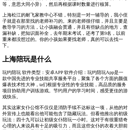
等，意思大同小异），然后再根据课时数量进行核算。
上海松江的耐飞家教中心不错，特别是一对一辅导的，我小侄
子就是在那里找的老师补习的。来的老师很仔细，并且主要是
教导学习的方法，让小孩融会贯通，并且有些缺点的地方，查
漏补缺，把知识面补全，去年期末考试，还考了第9名，以前
重来都没想过的。你的小孩如果要找老师，真的可以去找一
下。
上海陪玩是什么
玩约陪玩 软件类型：安卓APP 软件介绍：玩约陪玩App是一
款中国先进的专业技能共享服务平台，聚集了各个方面的颜值
爆表技术性大神，ta们根据专业性的专业技能，高品质的服务
项目协助用户训练游戏。节约用户的学习时间，感受更佳的游
戏快乐。
其实这家女仆公馆不仅仅是消防手续不达标这一项，从他的对
外宣传上也能看出他可能包含了隐藏玩法。但看他推出的初级
玩法：四十九可以让初级女仆陪玩一小时。这对于有很重猎奇
心理的人来说具有十足的吸引力，而且这些女仆的衣着大胆前