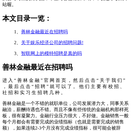
站喔。
本文目录一览：
1、
善林金融最近在招聘吗
2、
关于娱乐经济公司的招聘问题!
3、
智联网上的模特招聘是真的吗
善林金融最近在招聘吗
进 入 “ 善 林 金 融 ” 官 网 首 页 ， 然 后 点 击 “ 关 于 我 们 ”
， 最 后 点 击 “ 招 聘 ” 就 可 以 了 。 他 们 主 要 有 校 招 、
社 招 和 实 习 生 招 聘 几 种 。
善林金融是一个不错的就职单位，公司发展潜力大，同事关系
融洽，薪酬待遇也不错。而且不像有些传统的金融机构那样死
板，很有凝聚力。金融行业压力很大，不好做。金融销售一般
每个月都会有需要完成的业绩指标（也就是需要完成的销售
额），如果连续2-3个月没有完成业绩指标，很可能会被辞