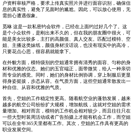
户资料审核严格，要求上传真实照片并进行面容识别，确保信
息的真实性，避免了见面时的尴尬。因此，可以放心使用，无
需担心遭遇假象。
觅咻 这是一款私密约会软件，已经在上面约过好几个了。这
是个小众软件，是刚出来不久的，但在我的朋友圈中很火，可
能是美女比较多，主打的高颜值、真人交友。匹配过模特、空
姐、主播这类妹纸，颜值身材没话说，也没有现实中的高冷，
只要花点心思，很容易就能拿下。
在外貌方面，模特级别的空姐通常拥有清秀的面容、匀称的身
材和优雅的仪态。她们的五官端正，面带微笑，给人一种亲切
而专业的感觉。同时，她们的身材比例协调，穿上制服后更显
得身姿挺拔，步态从容。在气质方面，这些空姐通常散发出一
种自信、从容和优雅的气质。
首先，空姐的工作稳定性更高。随着航空业的蓬勃发展，越来
越多的航空公司纷纷扩大规模，增加航线，这就对空姐的需求
量增加。相对而言，模特的工作机会相对较少，而且往往只在
一些大型时装周活动或者广告拍摄上才能有机会工作，而空姐
可以在全年365天里都有工作。其次，空姐的工作具有更高的
职业发展空间。