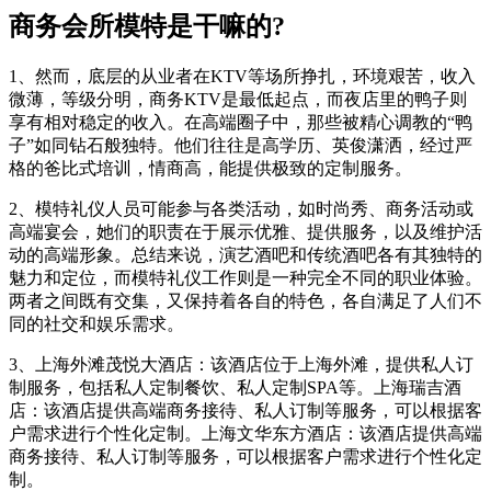
商务会所模特是干嘛的?
1、然而，底层的从业者在KTV等场所挣扎，环境艰苦，收入
微薄，等级分明，商务KTV是最低起点，而夜店里的鸭子则
享有相对稳定的收入。在高端圈子中，那些被精心调教的“鸭
子”如同钻石般独特。他们往往是高学历、英俊潇洒，经过严
格的爸比式培训，情商高，能提供极致的定制服务。
2、模特礼仪人员可能参与各类活动，如时尚秀、商务活动或
高端宴会，她们的职责在于展示优雅、提供服务，以及维护活
动的高端形象。总结来说，演艺酒吧和传统酒吧各有其独特的
魅力和定位，而模特礼仪工作则是一种完全不同的职业体验。
两者之间既有交集，又保持着各自的特色，各自满足了人们不
同的社交和娱乐需求。
3、上海外滩茂悦大酒店：该酒店位于上海外滩，提供私人订
制服务，包括私人定制餐饮、私人定制SPA等。上海瑞吉酒
店：该酒店提供高端商务接待、私人订制等服务，可以根据客
户需求进行个性化定制。上海文华东方酒店：该酒店提供高端
商务接待、私人订制等服务，可以根据客户需求进行个性化定
制。