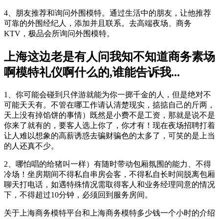
4、朋友推荐和询问外围模特。通过生活中的朋友，让他推荐
可靠的外围经纪人，添加并且联系。去高端夜场、商务
KTV，极品会所询问外围模特。
上海这边老是有人问我知不知道商务素场
啊模特礼仪啊什么的,谁能告诉我...
1、你可能会碰到只伴游就能为你一掷千金的人，但是绝对不
可能天天有。不管在哪工作请认清楚现实，掂掂自己的斤两，
天上没有掉馅饼的事情）既然是小费不是工资，那就是说不是
你来了就有的，要客人选上你了，你才有！现在夜场招聘打着
让人难以想象的高薪诱惑去骗财骗色的太多了，可笑的是上当
的人还真不少。
2、哪怕唱的给猪叫一样）有随时带动包厢氛围的能力、不得
冷场！坐房期间不得私自串房会客，不得私自长时间脱离包厢
聊天打电话，如遇特殊情况需取得客人和业务经理同意的情况
下，不得超过10分钟，必须回到服务房间。
关于上海商务模特平台和上海商务模特多少钱一个小时的介绍