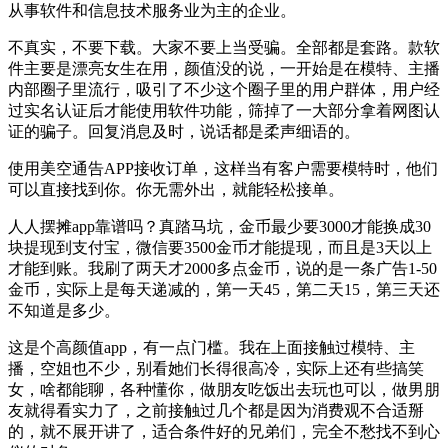
从事软件和信息技术服务业为主的企业。
不真实，不要下载。大家不要上当受骗。全部都是套路。款软
件主要是漂亮女生在用，颜值没的说，一开始是在模特、主播
内部圈子里流行，吸引了不少这个圈子里的用户群体，用户经
过实名认证后才能使用软件功能，筛掉了一大部分拿着网图认
证的骗子。回复消息及时，说话都是柔声细语的。
使用美空通告APP接收订单，这样当有客户需要模特时，他们
可以直接找到你。你无需外出，就能轻松接单。
人人摆摊app靠谱吗？真踏马坑，金币最少要3000才能换成30
块提现到支付宝，微信要3500金币才能提现，而且是3天以上
才能到账。我刷了两天才2000多点金币，说的是一条广告1-50
金币，实际上是每天递减的，第一天45，第二天15，第三天还
不知道是多少。
这是个高颜值app，有一点门槛。我在上面接触过模特、主
播，空姐也不少，别看她们长得很高冷，实际上还有些搞笑
女，啥都能聊，各种懂你，做朋友吃饭出去玩也可以，做男朋
友就得看实力了，之前接触过几个都是因为消费观不合适掰
的，就不展开讲了，适合条件好的兄弟们，完全不愁找不到心