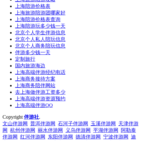
上海陪游价格表
上海旅游陪游团哪家好
上海陪游价格表查询
上海陪游玩多少钱一天
北京个人学生伴游信息
北京个人私人陪玩信息
北京个人商务陪玩信息
伴游多少钱一天
定制旅行
国内旅游海边
上海高端伴游经纪电话
上海商务接待方案
上海商务陪伴网站
去上海做伴游工资多少
上海高端伴游资源预约
上海高端伴游QQ
Copyright
伴游社
.
文山伴游网
普洱伴游网
石河子伴游网
玉溪伴游网
天津伴游
网
杭州伴游网
丽水伴游网
义乌伴游网
平湖伴游网
阿勒泰
伴游网
红河伴游网
东阳伴游网
德清伴游网
宁波伴游网
迪