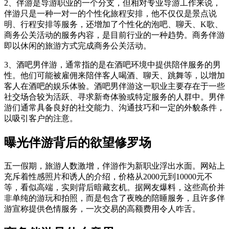
2、伴游是导游职业的一个分支，但相对专业导游工作来说，
伴游只是一种一对一的个性化旅程安排，他不仅仅是景点说
明、行程安排等服务，还增加了个性化的泡吧、聊天、K歌、
商务公关活动的服务内容，是目前行业的一种趋势。商务伴游
即以休闲的旅游方式完成商务公关活动。
3、酒吧男伴游，通常指的是在酒吧环境中提供陪伴服务的男
性。他们可能被雇佣来陪伴客人喝酒、聊天、跳舞等，以增加
客人在酒吧的娱乐体验。酒吧男伴游这一职业主要存在于一些
社交场合较为活跃、寻求新奇体验或特定服务的人群中。男伴
游们通常具备良好的社交能力、沟通技巧和一定的外貌条件，
以吸引客户的注意。
曝光伴游背后的欲望修罗场
五一假期，旅游人数激增，伴游作为新职业浮出水面。网站上
充斥着性感照片和诱人的介绍，价格从2000元到10000元不
等，看似高端，实则背后暗藏玄机。据网友爆料，这些高价并
非单纯的游玩和拍照，而是包含了夜晚的陪睡服务，且许多伴
游宣称提供色情服务，一次交易的高额费用令人咋舌。